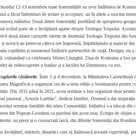
kendul 12-13 noiembrie toate fraternitățile au avut întâlnirea de Koinon
nul a făcut îndemnuri de iertare și acceptare, iar în altele a suscitat mo
nerea mâinilor. Două dintre fraternități, profitând de apropierea geogra
nă având parte de o învățătură aparte despre Teologia Trupului. Aceasta 
lvit două dintre cursurile oferite de Institutul Teologia Trupului din Ame
ții și novicii au petrecut câteva ore împreună, împărtășindu-și aspecte din
ada copilăriei și momentul întâlnirii partenerilor de viață. Desigur, nu a
ă, culminând cu celebrarea Sfintei Liturghii. Ziua de Koinonia a fost pe
prilej de redescoperire a fraților și a lucrării lui Dumnezeu cu noi.
uplurile căsătorite
. Între 2 și 4 decembrie, la Mănăstirea Carmelitană d
ea Magnificat a organizat cea de-a treia ediție a Seminarului pentru cup
ății. Din 2011 până în 2021, acest seminar a fost organizat doar pentru 
ul pastoral „Amoris Laetitia”, dedicat familiei, Domnul a dat inspirația
cestui seminar familiile din afara Comunității. Inițiativa s-a născut din 
leem din Popești-Leordeni cu parohul din acest oraș. Echipa de slujire a
torite, un preot și o consacrată laică, din diferite fraternități din Român
s învățături, mărturii, dinamici care să întărească această experiență, p