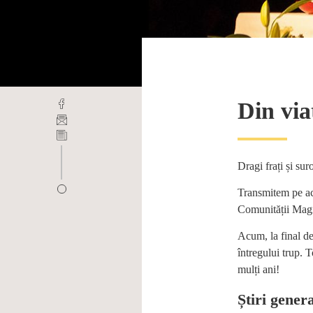
Din viaț
Dragi frați și sur
Transmitem pe ace
Comunității Mag
Acum, la final de
întregului trup. 
mulți ani!
Știri gener