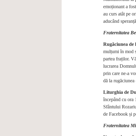
emoționant a fost
au curs atât pe orb
aducând speranță
Fraternitatea Be
Rugăciunea de 
mulțumi în mod s
partea fraților. 
lucrarea Domnului
prin care ne-a vo
dă la rugăciunea 
Liturghia de D
începând cu ora 1
Sfântului Rozariu
de Facebook și pe
Fraternitatea Mi