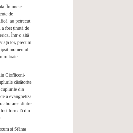
ia. În unele
mente de
fică, au petrecut
a fost ținută de
rica. Într-o altă
 viața lor, precum
 lipsit momentul
ntru toate
in Ciofliceni-
lurile căsătorite
cuplurile din
 de a evangheliza
colaborarea dintre
 fost formată din
ia.
recum și Sfânta