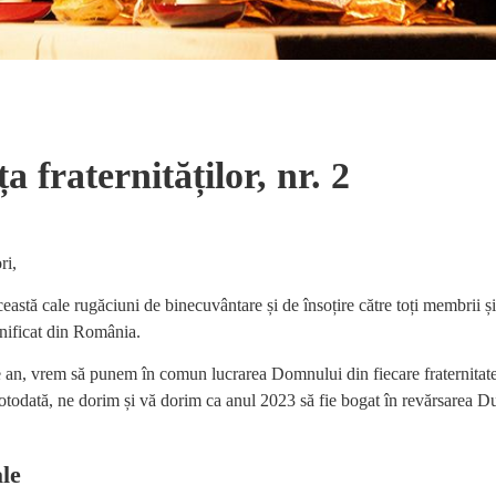
a fraternităților, nr. 2
ori,
astă cale rugăciuni de binecuvântare și de însoțire către toți membrii și
nificat din România.
 an, vrem să punem în comun lucrarea Domnului din fiecare fraternitate,
Totodată, ne dorim și vă dorim ca anul 2023 să fie bogat în revărsarea D
ale