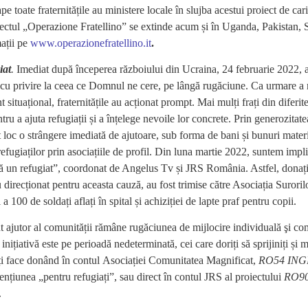
 toate fraternitățile au ministere locale în slujba acestui proiect de cari
iectul „Operazione Fratellino” se extinde acum și în Uganda, Pakistan, Si
ații pe
www.operazionefratellino.it
.
iat
.
Imediat după începerea războiului din Ucraina, 24 februarie 2022, 
 cu privire la ceea ce Domnul ne cere, pe lângă rugăciune. Ca urmare a r
situațional, fraternitățile au acționat prompt. Mai mulți frați din diferite 
ntru a ajuta refugiații și a înțelege nevoile lor concrete. Prin generozitat
ut loc o strângere imediată de ajutoare, sub forma de bani și bunuri mater
refugiaților prin asociațiile de profil. Din luna martie 2022, suntem impli
ă un refugiat”, coordonat de Angelus Tv și JRS România. Astfel, donați
au direcționat pentru aceasta cauză, au fost trimise către Asociația Suroril
 a 100 de soldați aflați în spital și achiziției de lapte praf pentru copii.
 ajutor al comunității rămâne rugăciunea de mijlocire individuală şi com
inițiativă este pe perioadă nedeterminată, cei care doriți să sprijiniți și m
ți face donând în contul
Asociației Comunitatea Magnificat,
RO54 INGB
ențiunea „pentru refugiați”, sau direct în contul JRS al proiectului
RO90
.