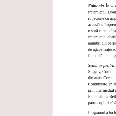
Koinonia.
În wee
fraternității, Dom
rugăciune cu impu
această zi împreu
o soră care a abso
fraternitate, alia
amintiri din perio
de agapă frățeasc
fraternitățile un 
Seminar pentru c
Snagov, Comunitat
din afara Comunit
Comunitate. În an
prin intermediul a
Fraternitatea Bet
patru cupluri căsă
Programul a inclu