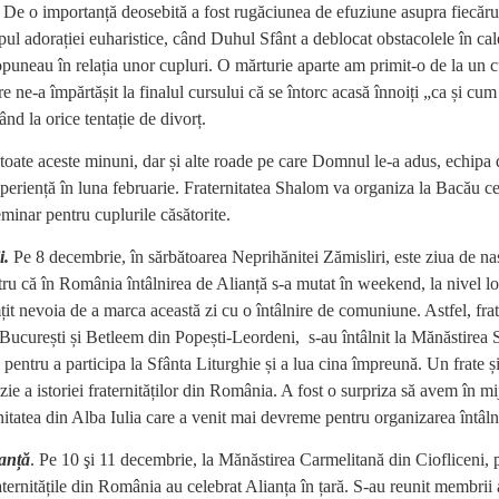
. De o importanță deosebită a fost rugăciunea de efuziune asupra fiecăru
mpul adorației euharistice, când Duhul Sfânt a deblocat obstacolele în cale
 opuneau în relația unor cupluri. O mărturie aparte am primit-o de la un c
are ne-a împărtășit la finalul cursului că se întorc acasă înnoiți „ca și 
ând la orice tentație de divorț.
oate aceste minuni, dar și alte roade pe care Domnul le-a adus, echipa d
xperiență în luna februarie. Fraternitatea Shalom va organiza la Bacău ce
eminar pentru cuplurile căsătorite.
i.
Pe 8 decembrie, în sărbătoarea Neprihănitei Zămisliri, este ziua de na
ru că în România întâlnirea de Alianță s-a mutat în weekend, la nivel lo
mțit nevoia de a marca această zi cu o întâlnire de comuniune. Astfel, frat
București și Betleem din Popești-Leordeni, s-au întâlnit la Mănăstirea
pentru a participa la Sfânta Liturghie și a lua cina împreună. Un frate ș
zie a istoriei fraternităților din România. A fost o surpriza să avem în mi
rnitatea din Alba Iulia care a venit mai devreme pentru organizarea întâln
ianță
. Pe 10 şi 11 decembrie, la Mănăstirea Carmelitană din Ciofliceni, pe
ternitățile din România au celebrat Alianța în țară. S-au reunit membrii al