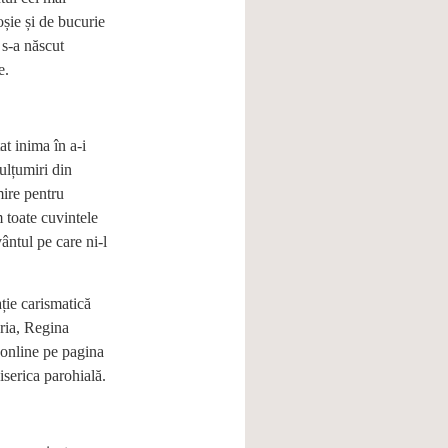
șie și de bucurie
s s-a născut
e.
at inima în a-i
ulțumiri din
mire pentru
 toate cuvintele
ântul pe care ni-l
ție carismatică
ria, Regina
 online pe pagina
iserica parohială.