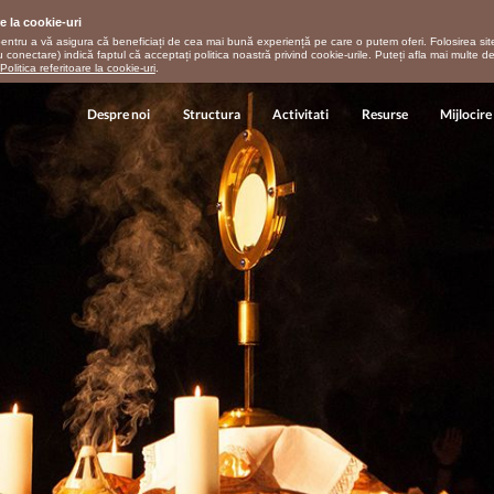
re la cookie-uri
pentru a vă asigura că beneficiați de cea mai bună experiență pe care o putem oferi. Folosirea site
u conectare) indică faptul că acceptați politica noastră privind cookie-urile. Puteți afla mai multe d
Politica referitoare la cookie-uri
.
Despre noi
Structura
Activitati
Resurse
Mijlocire