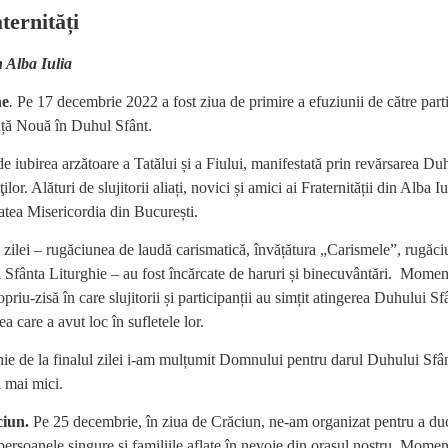
aternități
n Alba Iulia
ne
.
Pe 17 decembrie 2022 a fost ziua de primire a efuziunii de către parti
ță Nouă în Duhul Sfânt.
 de iubirea arzătoare a Tatălui și a Fiului, manifestată prin revărsarea Du
ilor. Alături de slujitorii aliați, novici și amici ai Fraternității din Alba Iul
tatea Misericordia din București.
ilei – rugăciunea de laudă carismatică, învățătura „Carismele”, rugăci
Sfânta Liturghie – au fost încărcate de haruri și binecuvântări. Momen
priu-zisă în care slujitorii și participanții au simțit atingerea Duhului Sfâ
a care a avut loc în sufletele lor.
ie de la finalul zilei i-am mulțumit Domnului pentru darul Duhului Sfân
ri mai mici.
ciun.
Pe 25 decembrie, în ziua de Crăciun, ne-am organizat pentru a duc
persoanele singure și familiile aflate în nevoie din orașul nostru. Momen