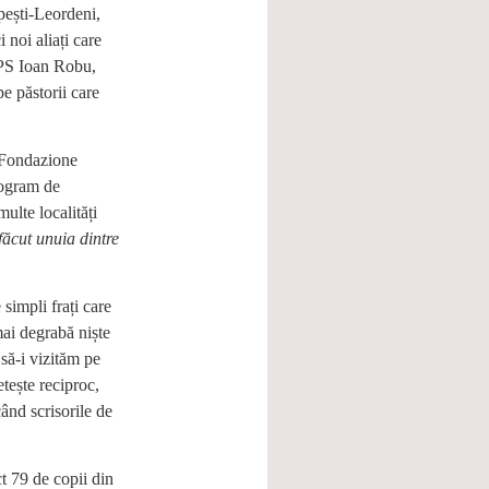
pești-Leordeni,
 noi aliați care
IPS Ioan Robu,
e păstorii care
n Fondazione
rogram de
multe localități
făcut unuia dintre
simpli frați care
ai degrabă niște
să-i vizităm pe
tește reciproc,
ând scrisorile de
t 79 de copii din