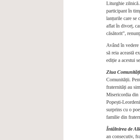
Liturghie zilnică
participant în ti
lanțurile care se
aflat în divorț, c
căsătorit”, renunț
Având în vedere t
să reia această e
ediție a acestui s
Ziua Comunități
Comunității. Pent
fraternități au si
Misericordia din 
Popești-Leordeni 
surprins cu o poe
familie din frate
Întâlnirea de Al
an consecutiv, fra