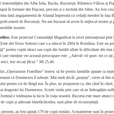
lii fraternităților din Alba Iulia, Bacău, București, Râmnicu-Vâlcea și Po
rupul în formare din Pașcani, precum și o invitată din Sibiu. Au fost cinci
prima dată angajamentul de Alianță împreună cu ceilalți membri în fața 
polit emerit de București. Ne-am bucurat să avem în mijlocul nostru şi p
parohiile noastre.
ellino
.
Este proiectul Comunității Magnificat la nivel internațional pri
Ente del Terzo Settore) care s-a născut în 2004 în România. Este un p
ţă” pentru copiii săraci sau copii din familii aflate în dificultate din mai 
l care menține vie această preocupare este:
„Adevăr vă spun: tot ce ați 
i mici, mie mi-ați făcut.” Mt 2
5,40.
ui „Operazione Fratellino” doresc să fie pentru familiile ajutate ca niște 
nstant că Dumnezeu îi iubește. Mai mult decât „poștași”, vrem să fim m
ului pentru cei de lângă noi. În plus, ne propunem ca, din când în când, 
i ai dragostei lui Dumnezeu. Scurte vizite prin care să ne îmbogățim sufle
omnul e totdeauna la lucru în viața noastră. Bucuria este mare atunci c
de copii și adresate binefăcătorilor, sunt pline de recunoștință.
prezent, au fost ajutați 179 de copii români. Actualmente sunt în proiec