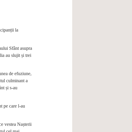
cipanții la
hului Sfânt asupra
ia au slujit și trei
unea de efuziune,
tul culminant a
nt și s-au
t pe care l-au
e vestea Nașterii
tul cel mai