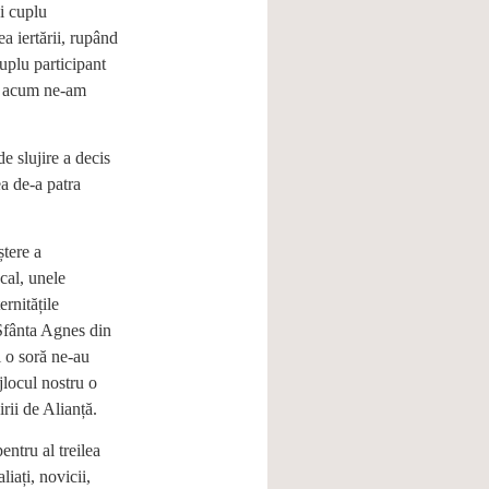
i cuplu
a iertării, rupând
uplu participant
cum acum ne-am
e slujire a decis
a de-a patra
ștere a
cal, unele
ernitățile
 Sfânta Agnes din
i o soră ne-au
jlocul nostru o
irii de Alianță.
ntru al treilea
iați, novicii,