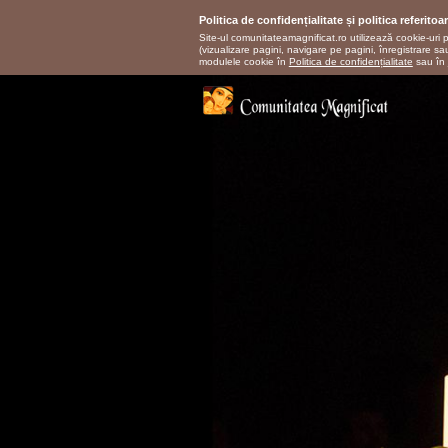
Politica de confidențialitate și politica referitoa
Site-ul comunitateamagnificat.ro utilizează cookie-uri 
(vizualizare pagini, navigare pe pagini, înregistrare sa
modulele cookie în
Politica de confidențialitate
sau în