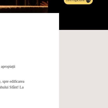
cere rugăciune
 apropiații
 spre edificarea
uhului Sfânt! La