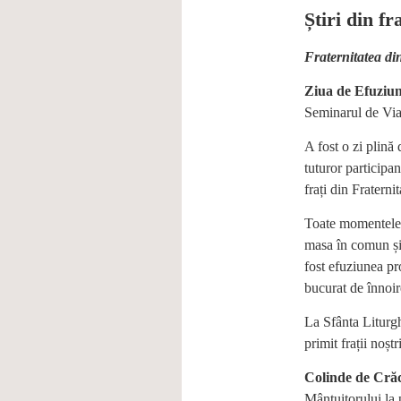
Știri din fr
Fraternitatea di
Ziua de Efuziu
Seminarul de Via
A fost o zi plină
tuturor participanţ
frați din Fraterni
Toate momentele z
masa în comun și 
fost efuziunea pro
bucurat de înnoire
La Sfânta Liturgh
primit frații noșt
Colinde de Cră
Mântuitorului la 