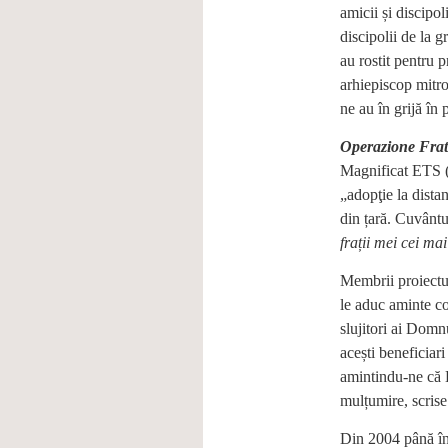
amicii și discipo
discipolii de la g
au rostit pentru 
arhiepiscop mitro
ne au în grijă în 
Operazione Frat
Magnificat ETS (
„adopţie la distan
din țară. Cuvântu
frații mei cei ma
Membrii proiectul
le aduc aminte co
slujitori ai Domn
acești beneficiar
amintindu-ne că D
mulțumire, scrise 
Din 2004 până în 