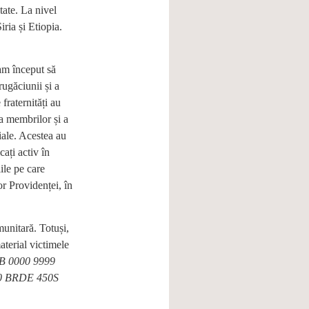
tate. La nivel
ria și Etiopia.
am început să
ugăciunii și a
fraternități au
ea membrilor și a
iale. Acestea au
cați activ în
ile pe care
or Providenței, în
unitară. Totuși,
aterial victimele
 0000 9999
 BRDE 450S