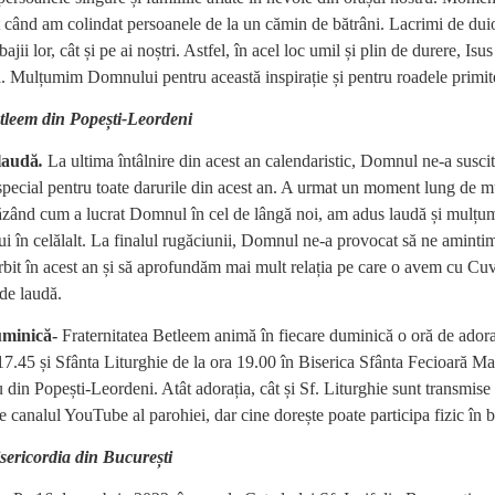
 când am colindat persoanele de la un cămin de bătrâni. Lacrimi de duio
ajii lor, cât și pe ai noștri. Astfel, în acel loc umil și plin de durere, Isu
. Mulțumim Domnului pentru această inspirație și pentru roadele primit
tleem din Popești-Leordeni
laudă
.
La ultima întâlnire din acest an calendaristic, Domnul ne-a suscit
pecial pentru toate darurile din acest an. A urmat un moment lung de m
Văzând cum a lucrat Domnul în cel de lângă noi, am adus laudă și mulțu
 în celălalt. La finalul rugăciunii, Domnul ne-a provocat să ne amintim
rbit în acest an și să aprofundăm mai mult relația pe care o avem cu Cuv
de laudă.
uminică-
Fraternitatea Betleem animă în fiecare duminică o oră de adora
7.45 și Sfânta Liturghie de la ora 19.00 în Biserica Sfânta Fecioară Ma
 din Popești-Leordeni. Atât adorația, cât și Sf. Liturghie sunt transmise
 canalul YouTube al parohiei, dar cine dorește poate participa fizic în b
sericordia din București