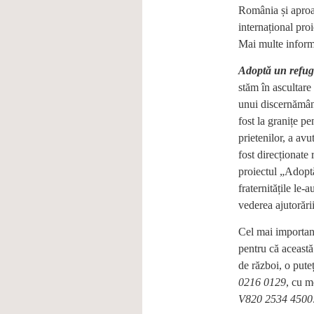
România și aproape
internațional pro
Mai multe inform
Adoptă un refug
stăm în ascultare
unui discernământ 
fost la granițe pe
prietenilor, a av
fost direcționate 
proiectul „Adopt
fraternitățile le-
vederea ajutorării
Cel mai important
pentru că această 
de război, o pute
0216 0129
, cu m
V820 2534 4500