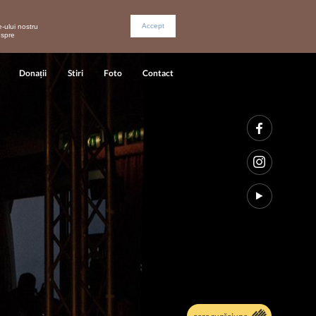
Accept
-ului nostru
espre
Donații
Stiri
Foto
Contact